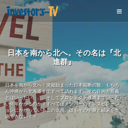
日本を南から北へ。その名は『北
進群』
日本を南から北へ！突如始まった日本縦断の旅。もちろ
ん沖縄から北海道まですべて訪れます。その目的と意義
とはいったい。。。そしてプロジェクト達成までいった
い何年かかるのか？すべてはメンバーのインスピレーシ
ョンにかかっているこの企画。誰もその中身と結末を予
測できない！？