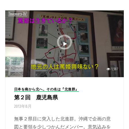
1,587
日本を南から北へ。その名は『北進群』
第２回 鹿児島県
2013年8月
無事２県目に突入した北進群。沖縄で企画の意
図と要領を少しつかんだメンバー。意気込みを