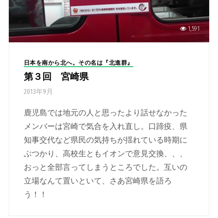
1,591
日本を南から北へ。その名は『北進群』
第３回 宮崎県
2013年9月
鹿児島では地元の人と思ったより話せなかった
メンバーは宮崎で気合を入れ直し。口蹄疫、県
知事交代など県民の気持ちが揺れている時期に
ぶつかり、高校生ともイオンで意見交換、、、
おっと全部言ってしまうところでした。互いの
立場なんて置いといて、さあ宮崎県を語ろ
う！！