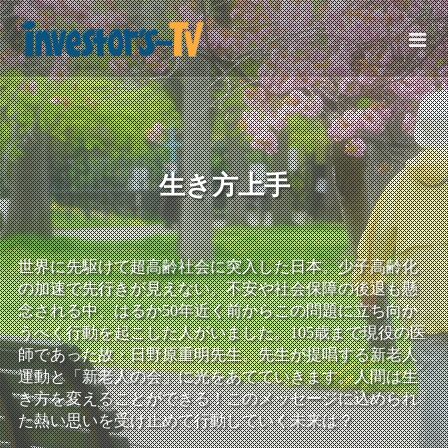
生き方上手
世界に先駆けて超高齢社会に突入した日本。少子高齢化
の加速で先行きが見えない。不安や社会保障の後退も懸
念される中、はるか50年近く前からこの問題に立ち向か
うべく行動を起こした人がいました。105歳まで現役の医
師であった故・日野原重明先生。先生が提唱する新老人
運動と「新老人の会」に光をあてていきます。人間は生
き方を変えることができる！このメッセージに込められ
た熱い思いを受け止めて行動していく未来は？