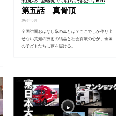
澤上篤人の『企業探訪。いっちょ行ってみるか！』PART2
第五話 真骨頂
2020年5月
全国訪問おはなし隊の車とは？ここでしか作り出
せない英知の技術の結晶と社会貢献の心が、全国
の子どもたちに夢を届ける。