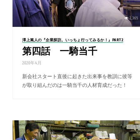
2,365
澤上篤人の『企業探訪。いっちょ行ってみるか！』PART2
第四話 一騎当千
2020年4月
新会社スタート直後に起きた出来事を教訓に彼等
が取り組んだのは一騎当千の人材育成だった！