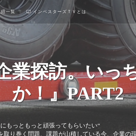
番組一覧
インベスターズＴＶとは
企業探訪。いっ
か！』PART2
業にもっともっと頑張ってもらいたい“
を取り巻く問題、課題が山積している今、企業の