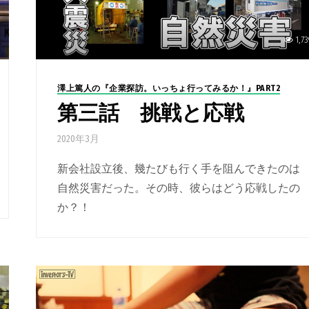
1,73
澤上篤人の『企業探訪。いっちょ行ってみるか！』PART2
第三話 挑戦と応戦
2020年3月
新会社設立後、幾たびも行く手を阻んできたのは
自然災害だった。その時、彼らはどう応戦したの
か？！