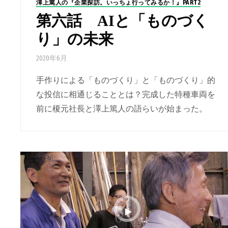
澤上篤人の『企業探訪。いっちょ行ってみるか！』PART2
第六話 AIと「ものづく
り」の未来
2020年6月
手作りによる「ものづくり」と「ものづくり」的
な投信に相通じることとは？完成した特種車両を
前に榎元社長と澤上篤人の語らいが始まった。