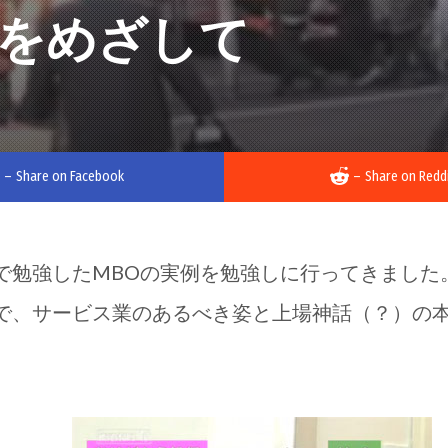
をめざして
–
Share on Facebook
–
Share on Redd
で勉強したMBOの実例を勉強しに行ってきました
で、サービス業のあるべき姿と上場神話（？）の