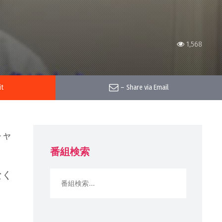
1,568
it
–
Share via Email
キャ
番組検索
なく