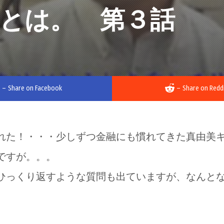
とは。 第３話
–
Share on Facebook
–
Share on Redd
れた！・・・少しずつ金融にも慣れてきた真由美
ですが。。。
ひっくり返すような質問も出ていますが、なんと