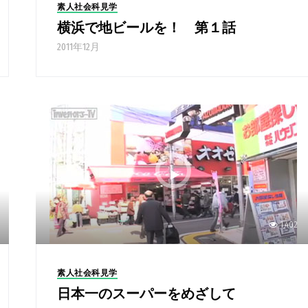
素人社会科見学
横浜で地ビールを！ 第１話
2011年12月
1,402
素人社会科見学
日本一のスーパーをめざして