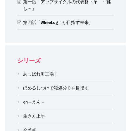
第一話「アップサイクルの代表格・革 ～鞣
し～」
第四話「WheeLog！が目指す未来」
シリーズ
あっぱれ町工場！
ほめるしつけで殺処分０を目指す
en – えん –
生き方上手
交差点