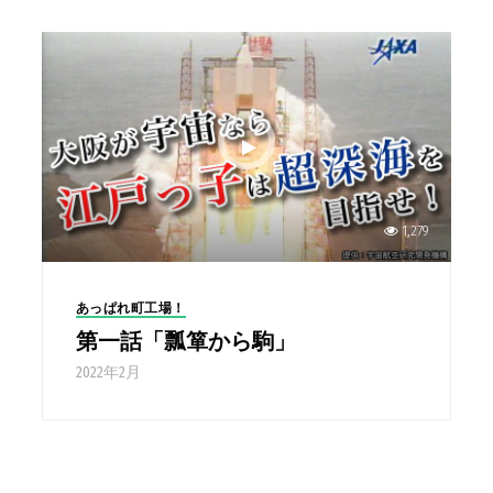
1,279
あっぱれ町工場！
第一話「瓢箪から駒」
2022年2月