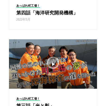
あっぱれ町工場！
第四話「海洋研究開発機構」
2022年5月
1,019
あっぱれ町工場！
第三話「光と影」