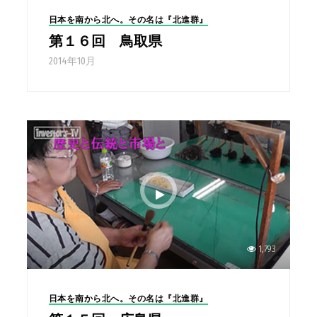
日本を南から北へ。その名は『北進群』
第１６回 鳥取県
2014年10月
1,793
日本を南から北へ。その名は『北進群』