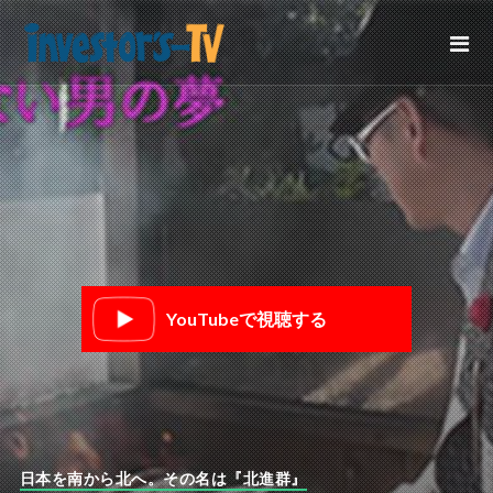
YouTubeで視聴する
日本を南から北へ。その名は『北進群』