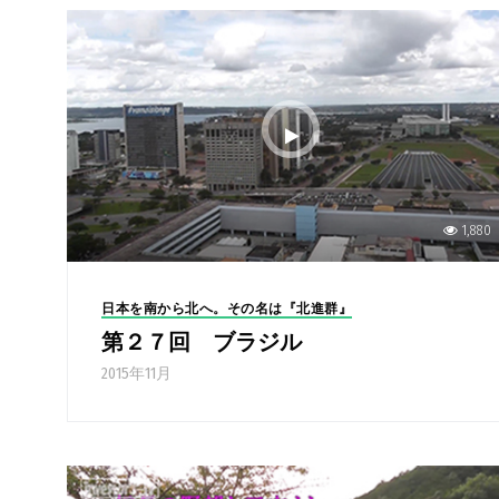
1,880
日本を南から北へ。その名は『北進群』
第２７回 ブラジル
2015年11月