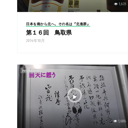
1,635
日本を南から北へ。その名は『北進群』
第１６回 鳥取県
2014年10月
1,686