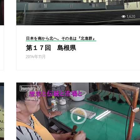
1,620
日本を南から北へ。その名は『北進群』
第１７回 島根県
2014年11月