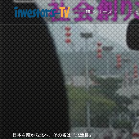
シリーズ
日本を南から北へ。その名は『北進群』