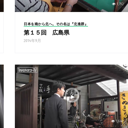
1,792
日本を南から北へ。その名は『北進群』
第１５回 広島県
2014年9月
1,640