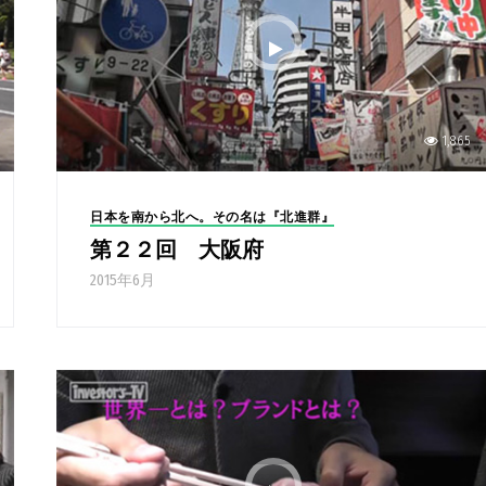
1,865
日本を南から北へ。その名は『北進群』
第２２回 大阪府
2015年6月