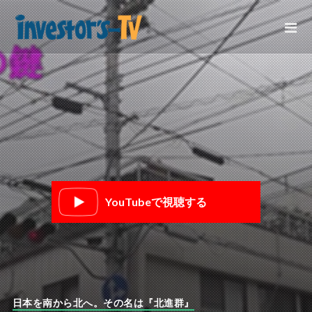
YouTubeで視聴する
日本を南から北へ。その名は『北進群』