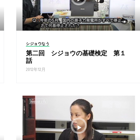
2,241
シジョウなう
第二回 シジョウの基礎検定 第１
話
2012年12月