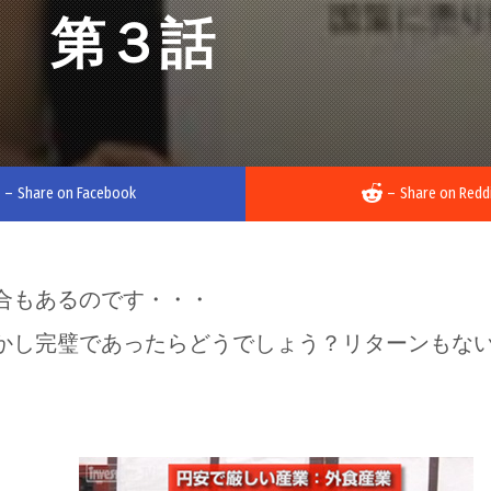
 第３話
–
Share on Facebook
–
Share on Redd
合もあるのです・・・
かし完璧であったらどうでしょう？リターンもな