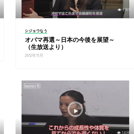
1,781
シジョウなう
オバマ再選～日本の今後を展望～
（生放送より）
2012年11月
1,839