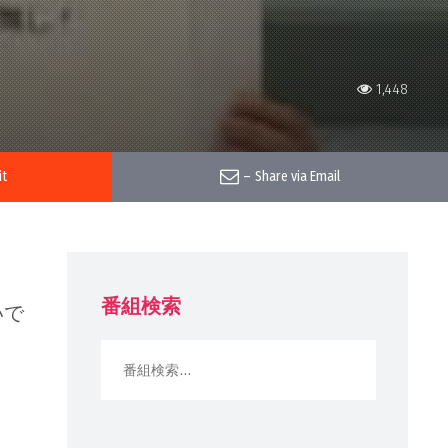
1,448
it
–
Share via Email
番組検索
いで