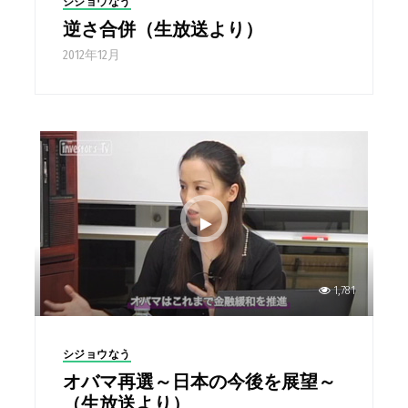
シジョウなう
逆さ合併（生放送より）
2012年12月
1,781
シジョウなう
オバマ再選～日本の今後を展望～
（生放送より）