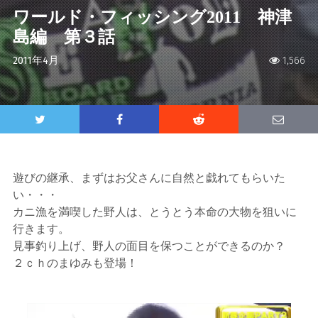
ワールド・フィッシング2011 神津
島編 第３話
2011年4月
1,566
遊びの継承、まずはお父さんに自然と戯れてもらいた
い・・・
カニ漁を満喫した野人は、とうとう本命の大物を狙いに
行きます。
見事釣り上げ、野人の面目を保つことができるのか？
２ｃｈのまゆみも登場！