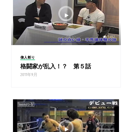
1,492
偉人斬り
格闘家が乱入！？ 第５話
2011年9月