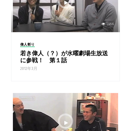
1,466
偉人斬り
若き偉人（？）が水曜劇場生放送
に参戦！ 第１話
2012年3月