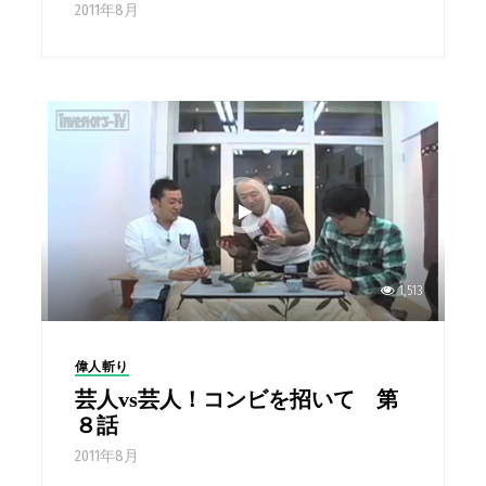
2011年8月
1,513
偉人斬り
芸人vs芸人！コンビを招いて 第
８話
2011年8月