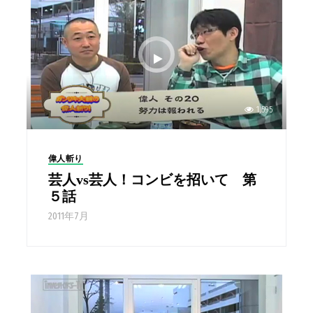
1,595
偉人斬り
芸人vs芸人！コンビを招いて 第
５話
2011年7月