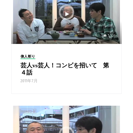
1,506
偉人斬り
芸人vs芸人！コンビを招いて 第
４話
2011年7月