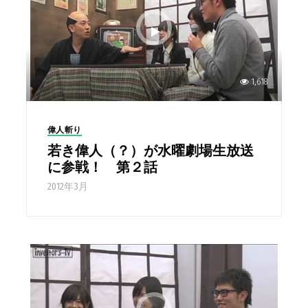
1,618
偉人斬り
若き偉人（？）が水曜劇場生放送
に参戦！ 第２話
2012年3月