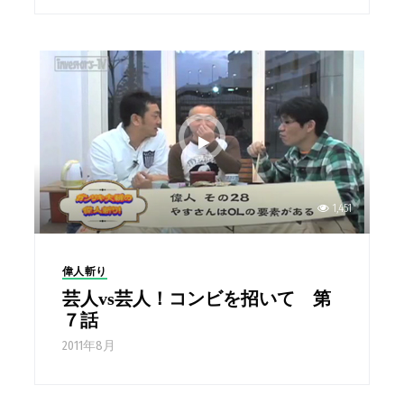
1,451
偉人斬り
芸人vs芸人！コンビを招いて 第
７話
2011年8月