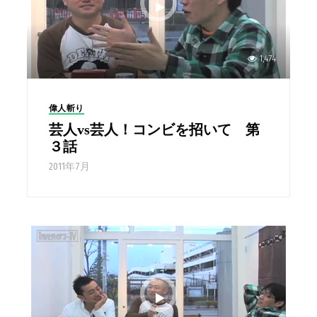
1,474
偉人斬り
芸人vs芸人！コンビを招いて 第
３話
2011年7月