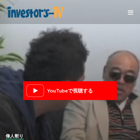
YouTubeで視聴する
偉人斬り