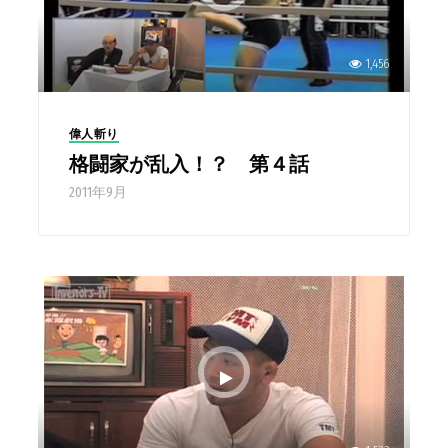
1,456
偉人斬り
格闘家が乱入！？ 第４話
2011年9月