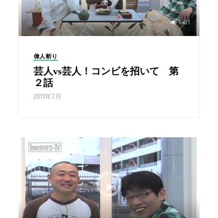
1,481
偉人斬り
芸人vs芸人！コンビを招いて 第
２話
2011年7月