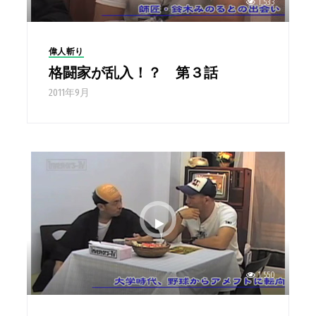
1,533
偉人斬り
格闘家が乱入！？ 第３話
2011年9月
1,550