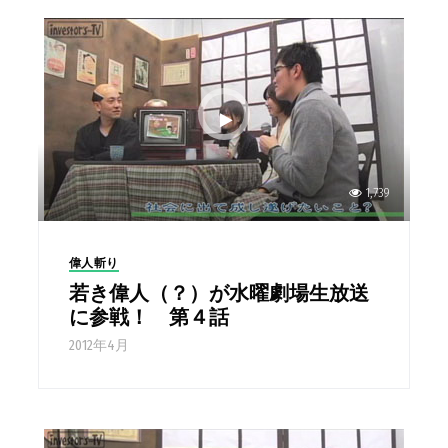
1,739
偉人斬り
若き偉人（？）が水曜劇場生放送
に参戦！ 第４話
2012年4月