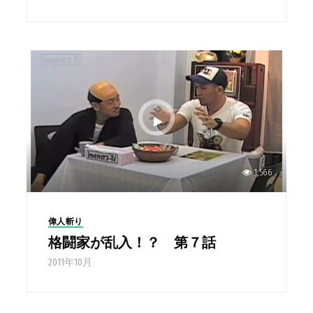
1,566
偉人斬り
格闘家が乱入！？ 第７話
2011年10月