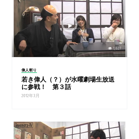
1,627
偉人斬り
若き偉人（？）が水曜劇場生放送
に参戦！ 第３話
2012年3月