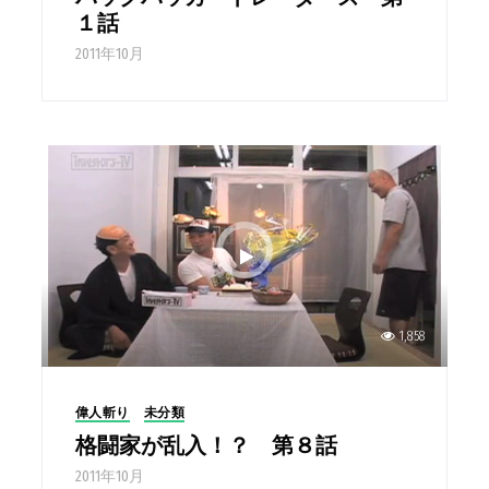
１話
2011年10月
1,858
偉人斬り
未分類
格闘家が乱入！？ 第８話
2011年10月