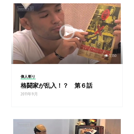
1,550
偉人斬り
格闘家が乱入！？ 第６話
2011年9月