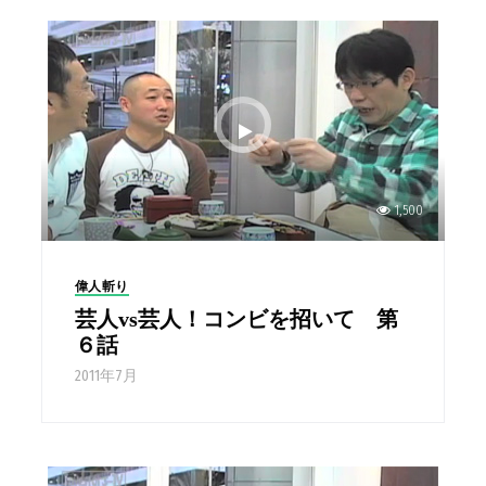
1,500
偉人斬り
芸人vs芸人！コンビを招いて 第
６話
2011年7月