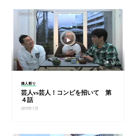
1,506
偉人斬り
芸人vs芸人！コンビを招いて 第
４話
2011年7月