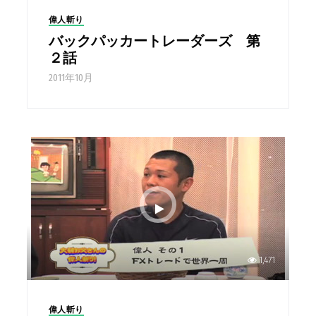
偉人斬り
バックパッカートレーダーズ 第
２話
2011年10月
1,471
偉人斬り