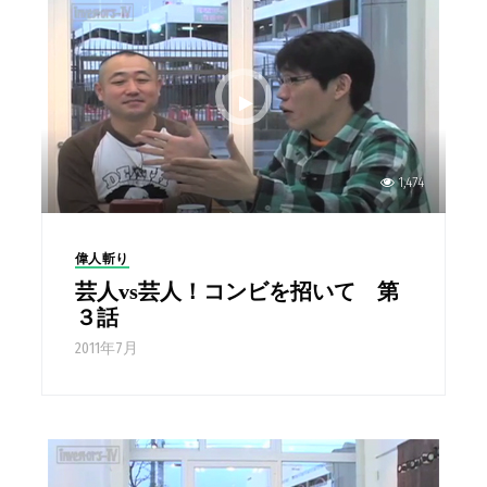
1,474
偉人斬り
芸人vs芸人！コンビを招いて 第
３話
2011年7月