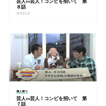
芸人vs芸人！コンビを招いて 第
８話
2011年8月
1,451
偉人斬り
芸人vs芸人！コンビを招いて 第
７話