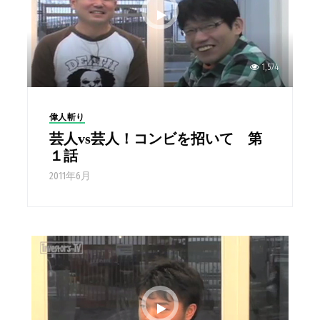
1,574
偉人斬り
芸人vs芸人！コンビを招いて 第
１話
2011年6月