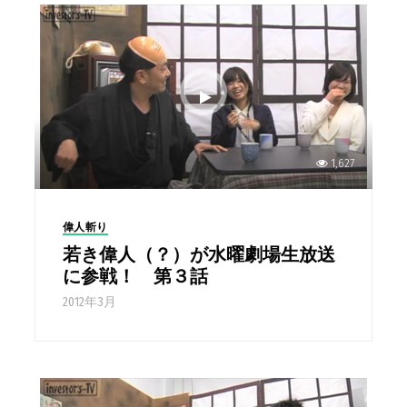
1,627
偉人斬り
若き偉人（？）が水曜劇場生放送
に参戦！ 第３話
2012年3月