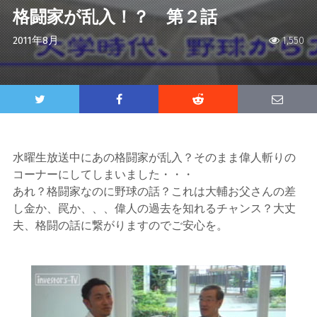
格闘家が乱入！？ 第２話
2011年8月
1,550
水曜生放送中にあの格闘家が乱入？そのまま偉人斬りの
コーナーにしてしまいました・・・
あれ？格闘家なのに野球の話？これは大輔お父さんの差
し金か、罠か、、、偉人の過去を知れるチャンス？大丈
夫、格闘の話に繋がりますのでご安心を。