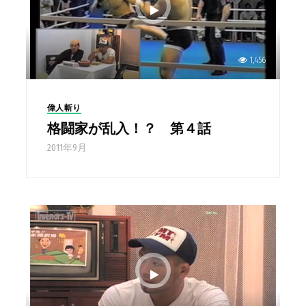
1,456
偉人斬り
格闘家が乱入！？ 第４話
2011年9月