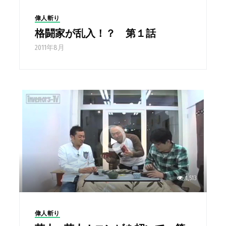
偉人斬り
格闘家が乱入！？ 第１話
2011年8月
1,513
偉人斬り