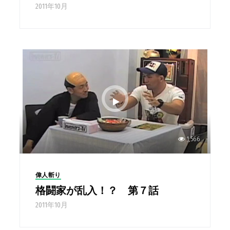
2011年10月
1,566
偉人斬り
格闘家が乱入！？ 第７話
2011年10月