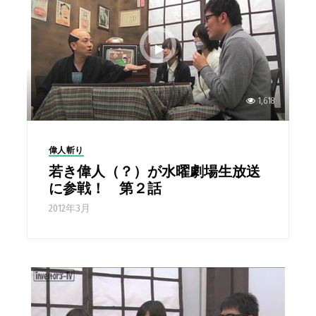
1,618
偉人斬り
若き偉人（？）が水曜劇場生放送
に参戦！ 第２話
2012年3月