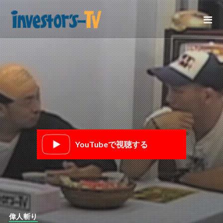
YouTubeで視聴する
偉人斬り