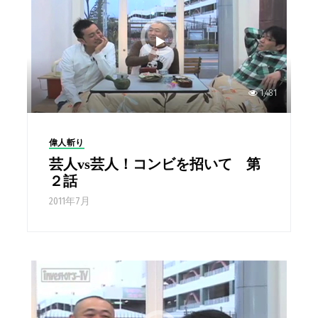
1,481
偉人斬り
芸人vs芸人！コンビを招いて 第
２話
2011年7月