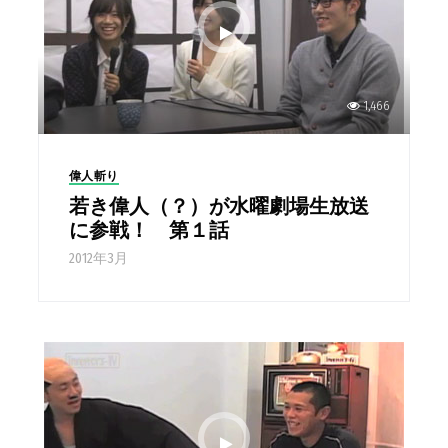
1,466
偉人斬り
若き偉人（？）が水曜劇場生放送
に参戦！ 第１話
2012年3月