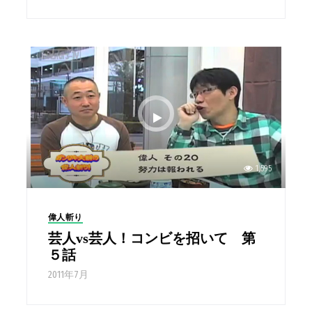
1,595
偉人斬り
芸人vs芸人！コンビを招いて 第
５話
2011年7月