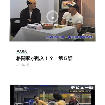
1,492
偉人斬り
格闘家が乱入！？ 第５話
2011年9月