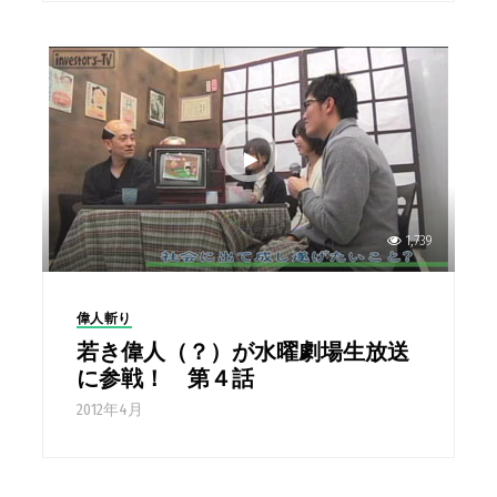
1,739
偉人斬り
若き偉人（？）が水曜劇場生放送
に参戦！ 第４話
2012年4月