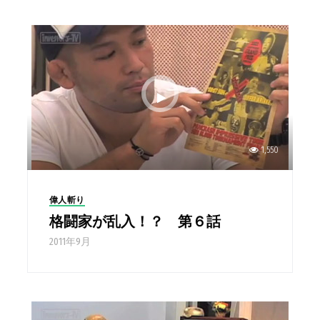
1,550
偉人斬り
格闘家が乱入！？ 第６話
2011年9月