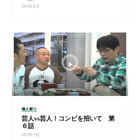
2011年8月
1,500
偉人斬り
芸人vs芸人！コンビを招いて 第
６話
2011年7月