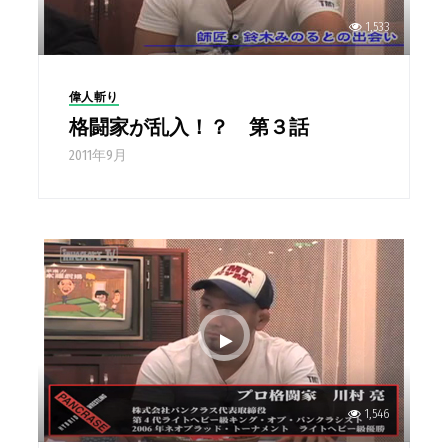
1,533
偉人斬り
格闘家が乱入！？ 第３話
2011年9月
1,546