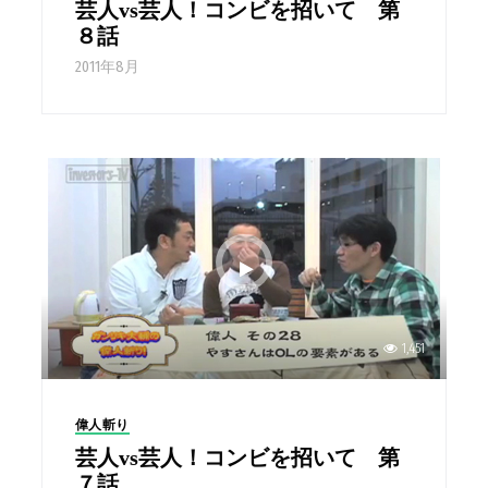
芸人vs芸人！コンビを招いて 第
８話
2011年8月
1,451
偉人斬り
芸人vs芸人！コンビを招いて 第
７話