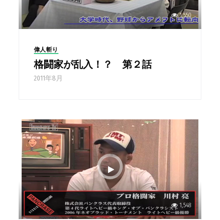
1,550
偉人斬り
格闘家が乱入！？ 第２話
2011年8月
1,548