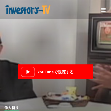
YouTubeで視聴する
偉人斬り