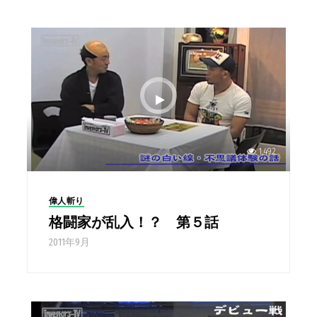
1,492
偉人斬り
格闘家が乱入！？ 第５話
2011年9月