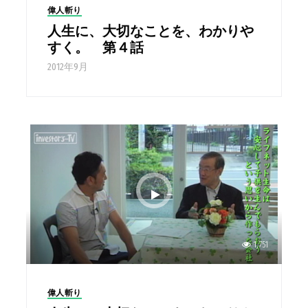
偉人斬り
人生に、大切なことを、わかりや
すく。 第４話
2012年9月
1,751
偉人斬り