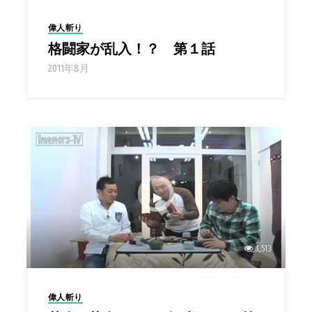
偉人斬り
格闘家が乱入！？ 第１話
2011年8月
1,513
偉人斬り