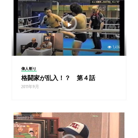
1,456
偉人斬り
格闘家が乱入！？ 第４話
2011年9月