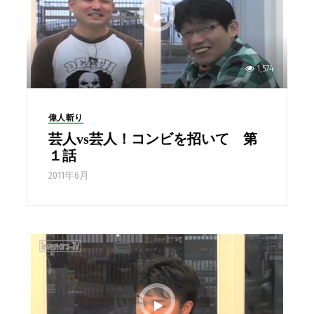
1,574
偉人斬り
芸人vs芸人！コンビを招いて 第
１話
2011年6月