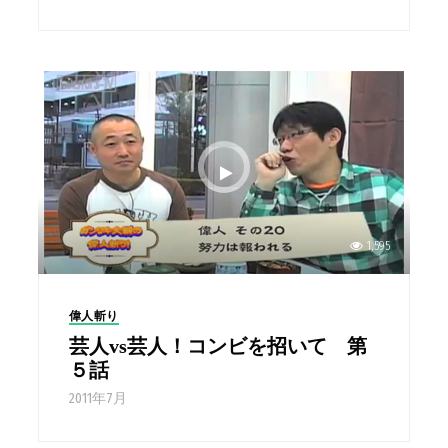
1,595
偉人斬り
芸人vs芸人！コンビを招いて 第
５話
2011年7月