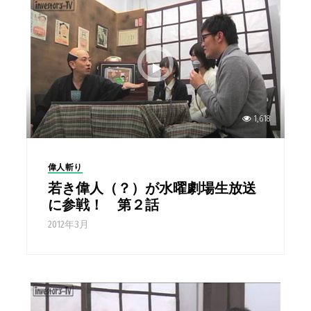
1,618
偉人斬り
若き偉人（？）が水曜劇場生放送
に参戦！ 第２話
2012年3月