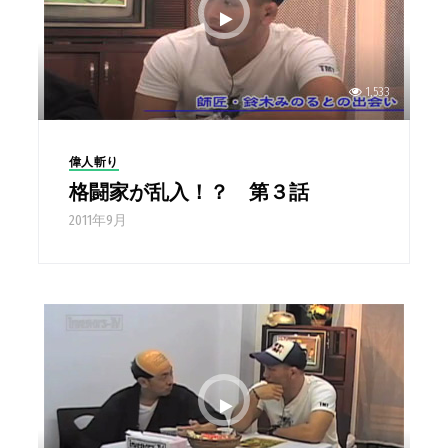
1,533
偉人斬り
格闘家が乱入！？ 第３話
2011年9月