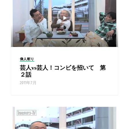
1,481
偉人斬り
芸人vs芸人！コンビを招いて 第
２話
2011年7月