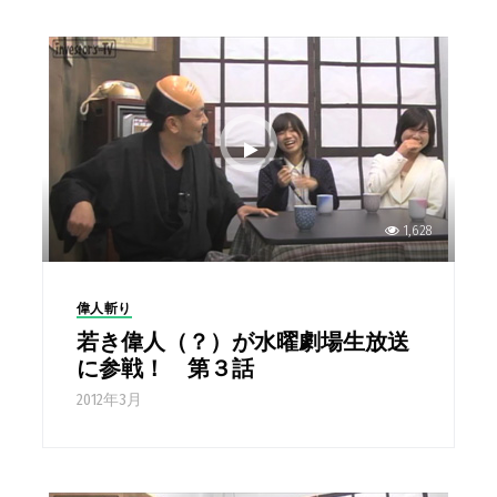
1,628
偉人斬り
若き偉人（？）が水曜劇場生放送
に参戦！ 第３話
2012年3月