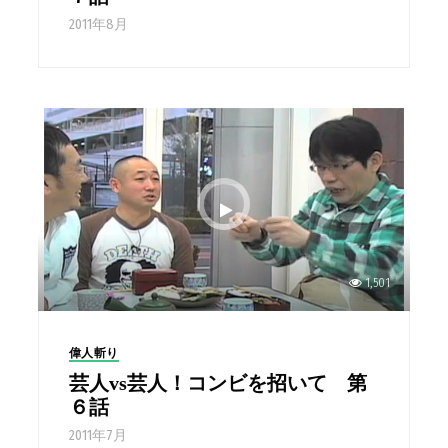
2011年8月
1,501
偉人斬り
芸人vs芸人！コンビを招いて 第
６話
2011年7月