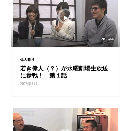
1,466
偉人斬り
若き偉人（？）が水曜劇場生放送
に参戦！ 第１話
2012年3月