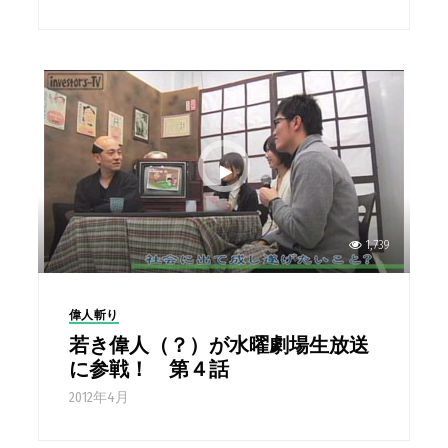
1,739
偉人斬り
若き偉人（？）が水曜劇場生放送
に参戦！ 第４話
2012年4月