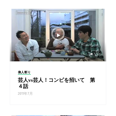
1,506
偉人斬り
芸人vs芸人！コンビを招いて 第
４話
2011年7月