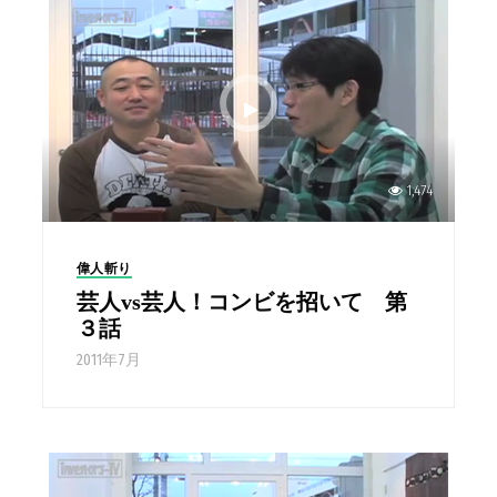
1,474
偉人斬り
芸人vs芸人！コンビを招いて 第
３話
2011年7月