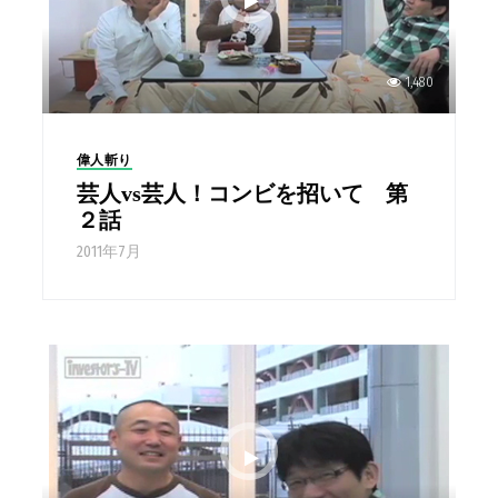
1,480
偉人斬り
芸人vs芸人！コンビを招いて 第
２話
2011年7月