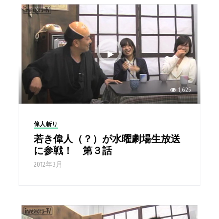
1,625
偉人斬り
若き偉人（？）が水曜劇場生放送
に参戦！ 第３話
2012年3月