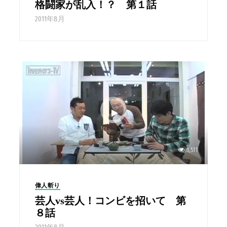
格闘家が乱入！？ 第１話
2011年8月
1,511
偉人斬り
芸人vs芸人！コンビを招いて 第
８話