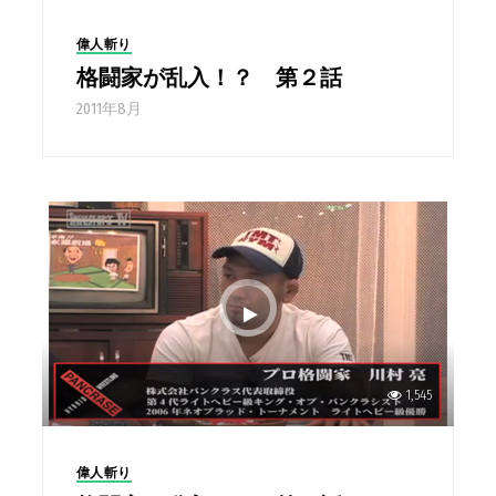
偉人斬り
格闘家が乱入！？ 第２話
2011年8月
1,545
偉人斬り