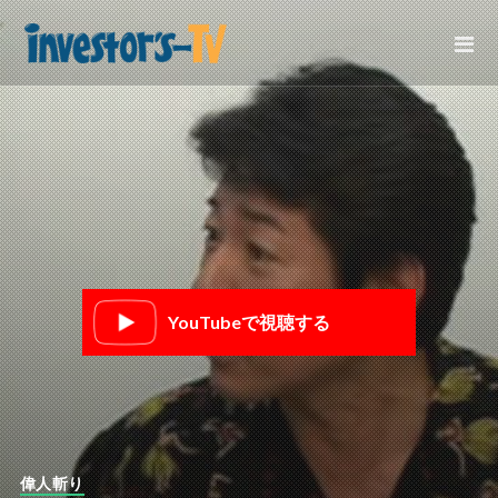
YouTubeで視聴する
偉人斬り