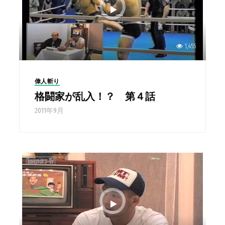
1,455
偉人斬り
格闘家が乱入！？ 第４話
2011年9月