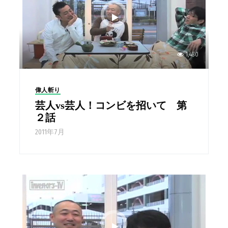
1,480
偉人斬り
芸人vs芸人！コンビを招いて 第
２話
2011年7月