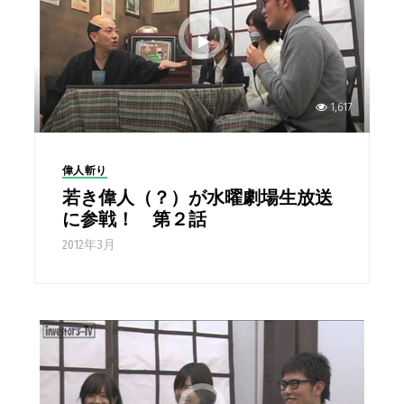
1,617
偉人斬り
若き偉人（？）が水曜劇場生放送
に参戦！ 第２話
2012年3月