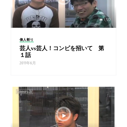
1,572
偉人斬り
芸人vs芸人！コンビを招いて 第
１話
2011年6月