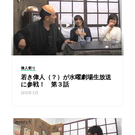
1,625
偉人斬り
若き偉人（？）が水曜劇場生放送
に参戦！ 第３話
2012年3月