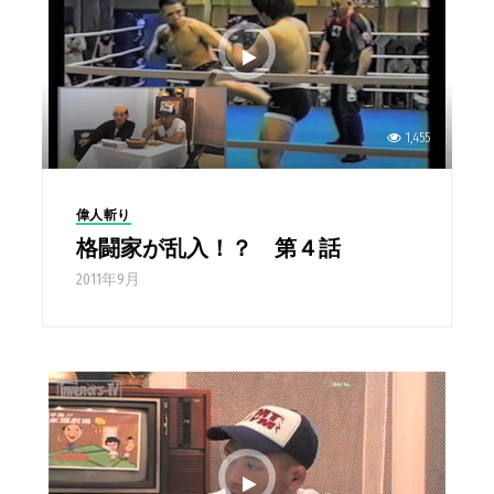
1,455
偉人斬り
格闘家が乱入！？ 第４話
2011年9月