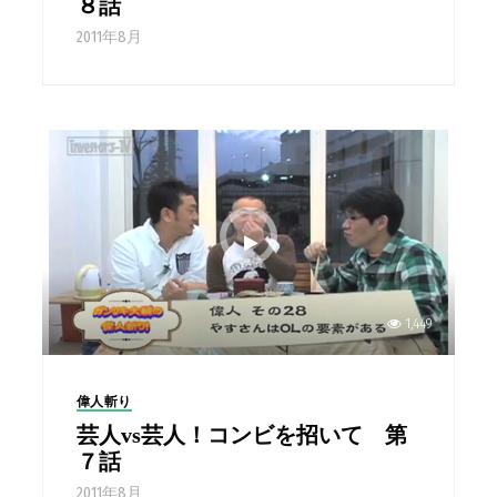
８話
2011年8月
1,449
偉人斬り
芸人vs芸人！コンビを招いて 第
７話
2011年8月