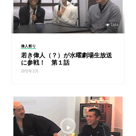
1,464
偉人斬り
若き偉人（？）が水曜劇場生放送
に参戦！ 第１話
2012年3月