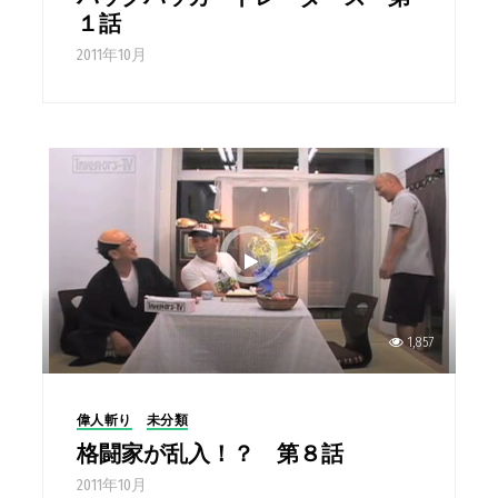
１話
2011年10月
1,857
偉人斬り
未分類
格闘家が乱入！？ 第８話
2011年10月