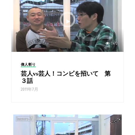
1,472
偉人斬り
芸人vs芸人！コンビを招いて 第
３話
2011年7月