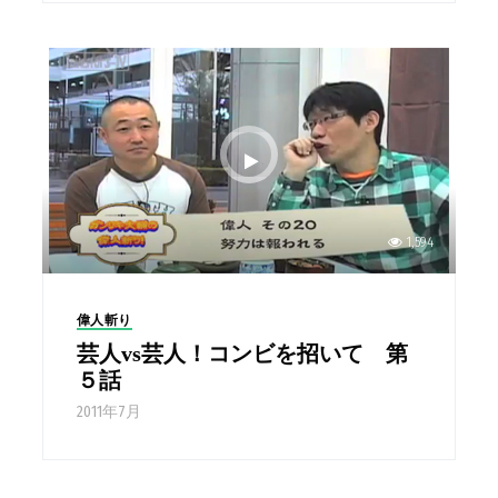
1,594
偉人斬り
芸人vs芸人！コンビを招いて 第
５話
2011年7月