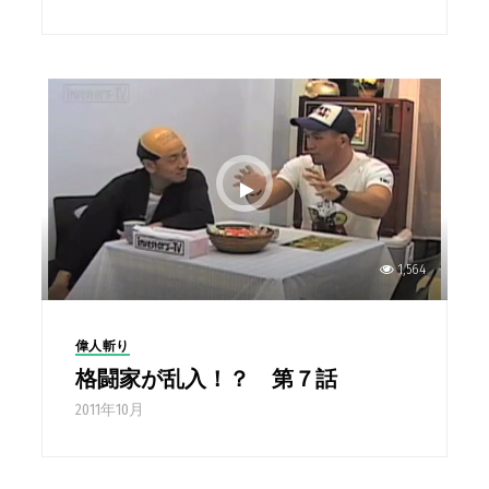
1,564
偉人斬り
格闘家が乱入！？ 第７話
2011年10月