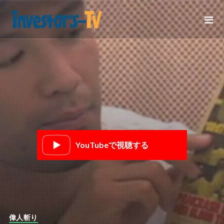
YouTubeで視聴する
偉人斬り