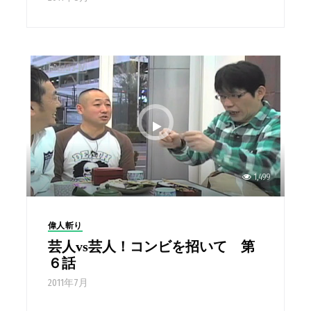
1,499
偉人斬り
芸人vs芸人！コンビを招いて 第
６話
2011年7月