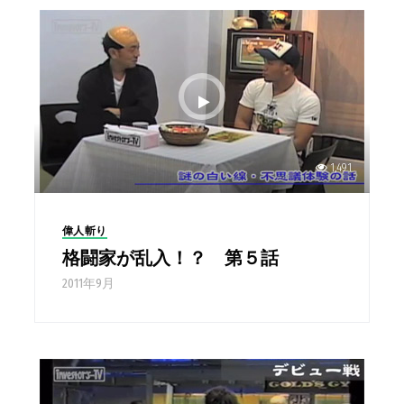
1,491
偉人斬り
格闘家が乱入！？ 第５話
2011年9月