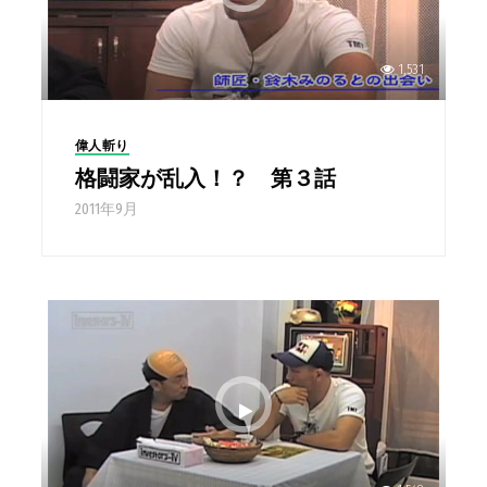
1,531
偉人斬り
格闘家が乱入！？ 第３話
2011年9月