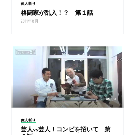
偉人斬り
格闘家が乱入！？ 第１話
2011年8月
1,511
偉人斬り
芸人vs芸人！コンビを招いて 第