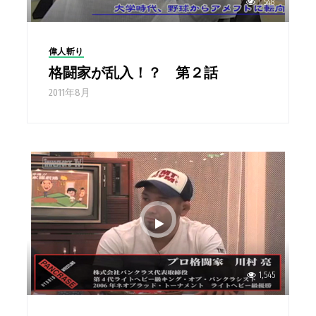
1,548
偉人斬り
格闘家が乱入！？ 第２話
2011年8月
1,545