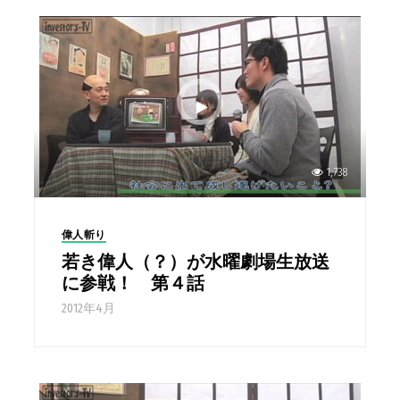
1,738
偉人斬り
若き偉人（？）が水曜劇場生放送
に参戦！ 第４話
2012年4月