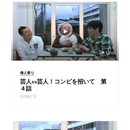
1,504
偉人斬り
芸人vs芸人！コンビを招いて 第
４話
2011年7月