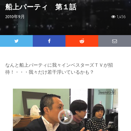
船上パーティ 第１話
2010年9月
1,456
なんと船上パーティに我々インベスターズＴＶが招
待！・・・我々だけ若干浮いているかも？