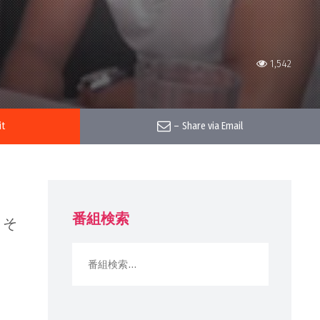
1,542
it
–
Share via Email
番組検索
、そ