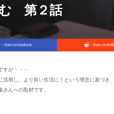
む 第２話
–
Share on Facebook
–
Share on Redd
ですが・・・
に活用し、より良い生活に！という理念に基づき
業さんへの取材です。