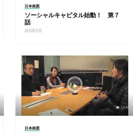
日本画図
ソーシャルキャピタル始動！ 第７
話
2012年5月
1,639
日本画図