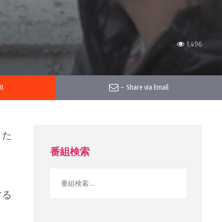
1,496
it
–
Share via Email
りた
番組検索
する