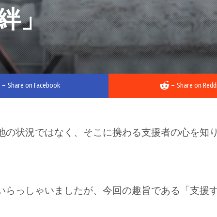
絆」
–
Share on Facebook
–
Share on Redd
地の状況ではなく、そこに携わる支援者の心を知
いらっしゃいましたが、今回の趣旨である「支援