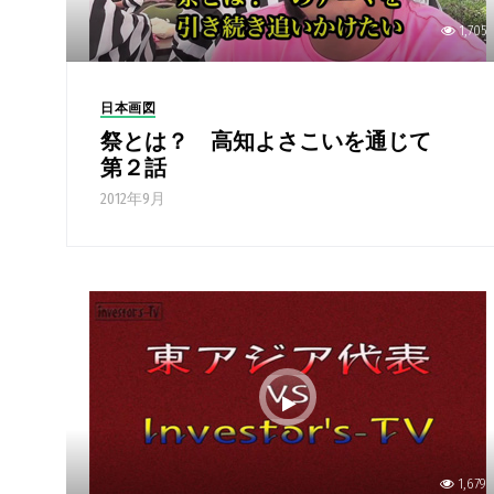
1,705
日本画図
祭とは？ 高知よさこいを通じて
第２話
2012年9月
1,679