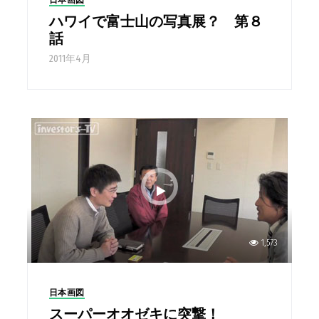
日本画図
ハワイで富士山の写真展？ 第８
話
2011年4月
1,573
日本画図
スーパーオオゼキに突撃！