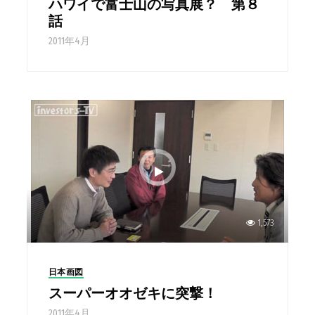
ハワイで富士山の写真展？ 第８
話
2011年4月
1,573
日本画図
スーパーオオゼキに突撃！
2011年4月