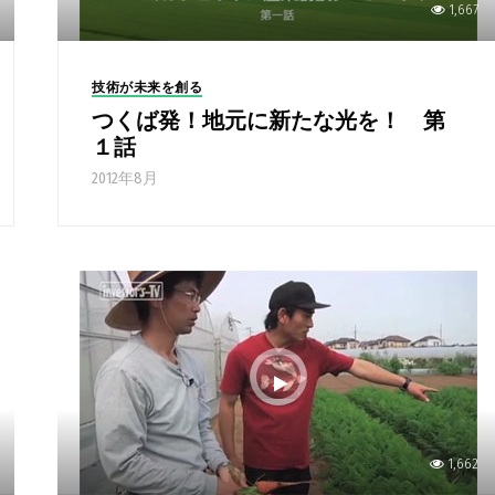
1,667
技術が未来を創る
つくば発！地元に新たな光を！ 第
１話
2012年8月
1,662