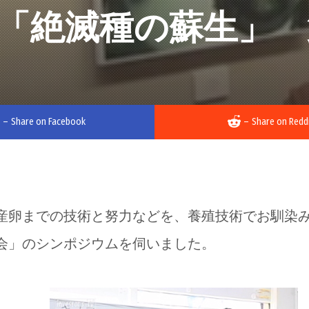
「絶滅種の蘇生」 
–
Share on Facebook
–
Share on Redd
産卵までの技術と努力などを、養殖技術でお馴染
会」のシンポジウムを伺いました。