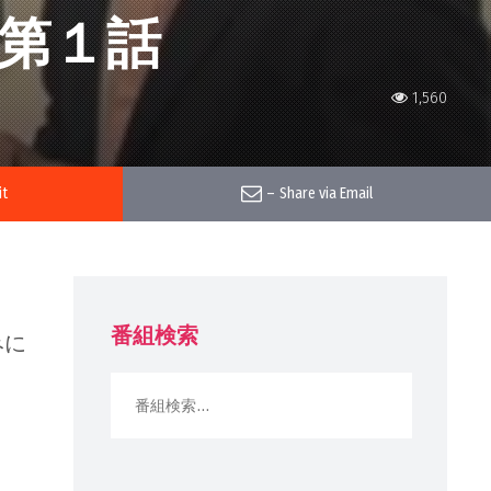
第１話
1,560
it
–
Share via Email
番組検索
みに