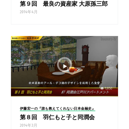
第９回 最良の資産家 大原孫三郎
2014年4月
1,850
伊藤宏一の『誰も教えてくれない日本金融史』
第８回 羽仁もと子と同潤会
2014年3月