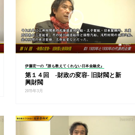
1,997
伊藤宏一の『誰も教えてくれない日本金融史』
第１４回 -財政の変容- 旧財閥と新
興財閥
2015年3月