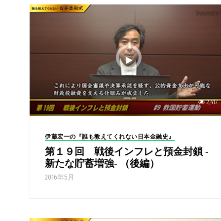
2,417
伊藤宏一の『誰も教えてくれない日本金融史』
第１９回 戦後インフレと預金封鎖 -
新たな貯蓄増強- （後編）
2016年5月