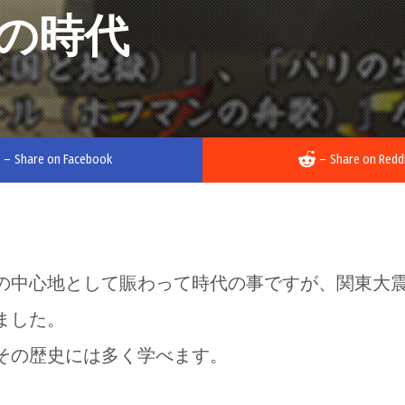
の時代
–
Share on Facebook
–
Share on Redd
の中心地として賑わって時代の事ですが、関東大
ました。
その歴史には多く学べます。