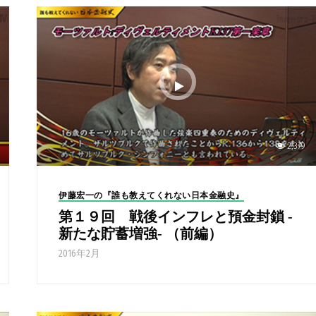
2,379
伊藤宏一の『誰も教えてくれない日本金融史』
第１９回 戦後インフレと預金封鎖 -
新たな貯蓄増強- （前編）
2016年2月