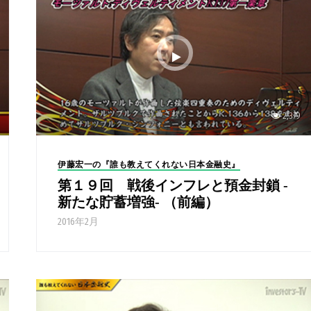
2,379
伊藤宏一の『誰も教えてくれない日本金融史』
第１９回 戦後インフレと預金封鎖 -
新たな貯蓄増強- （前編）
2016年2月