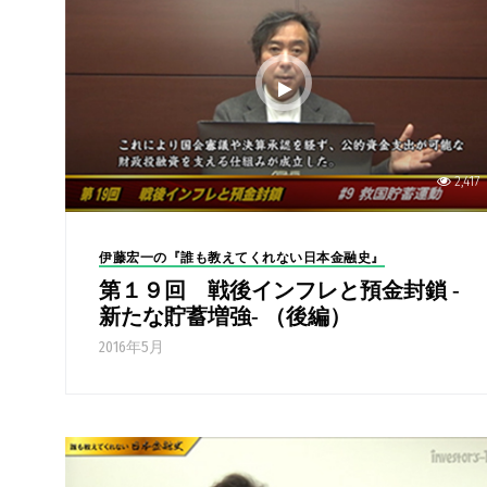
2,417
伊藤宏一の『誰も教えてくれない日本金融史』
第１９回 戦後インフレと預金封鎖 -
新たな貯蓄増強- （後編）
2016年5月