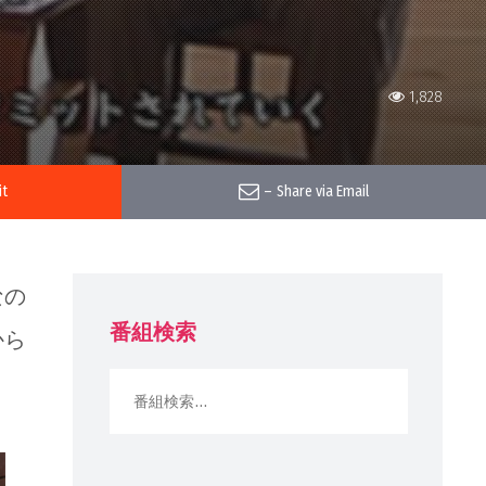
1,828
it
–
Share via Email
なの
番組検索
から