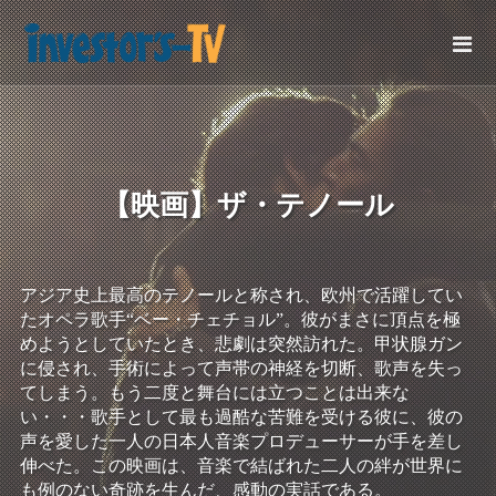
【映画】ザ・テノール
アジア史上最高のテノールと称され、欧州で活躍してい
たオペラ歌手“ベー・チェチョル”。彼がまさに頂点を極
めようとしていたとき、悲劇は突然訪れた。甲状腺ガン
に侵され、手術によって声帯の神経を切断、歌声を失っ
てしまう。もう二度と舞台には立つことは出来な
い・・・歌手として最も過酷な苦難を受ける彼に、彼の
声を愛した一人の日本人音楽プロデューサーが手を差し
伸べた。この映画は、音楽で結ばれた二人の絆が世界に
も例のない奇跡を生んだ、感動の実話である。