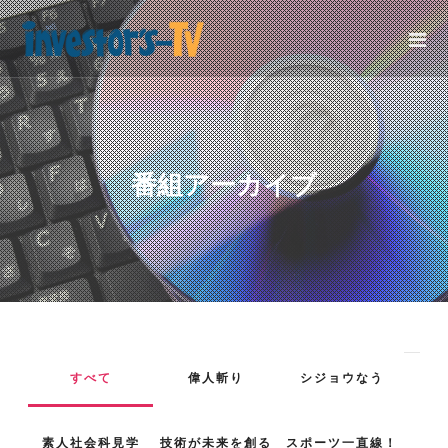
番組アーカイブ
すべて
偉人斬り
シジョウなう
素人社会科見学
技術が未来を創る
スポーツ一直線！