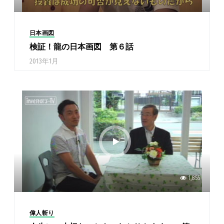
日本画図
検証！龍の日本画図 第６話
2013年1月
1,855
偉人斬り